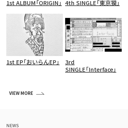
1st ALBUM「ORIGIN」
4th SINGLE「東京獏」
1st EP「おいらんEP」
3rd
SINGLE「Interface」
VIEW MORE
NEWS