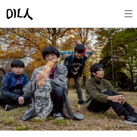
HOME
ABOUT
BIOGRAPHY
DISCOGRAPHY
LIVE
SHOP