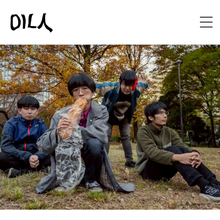
HOME
ABOUT
BIOGRAPHY
DISCOGRAPHY
LIVE
SHOP