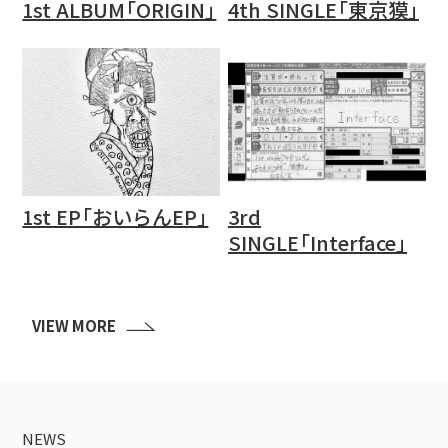
1st ALBUM「ORIGIN」
4th SINGLE「東京獏」
1st EP「おいらんEP」
3rd
SINGLE「Interface」
VIEW MORE
NEWS